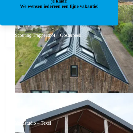
je klaar.
We wensen iedereen een fijne vakantie!
Scouting Trappershof – Oosterbeek
Yogastudio – Texel