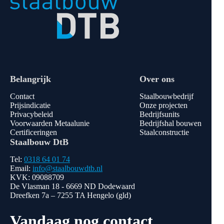
Belangrijk
Over ons
Contact
Staalbouwbedrijf
Prijsindicatie
Onze projecten
Privacybeleid
Bedrijfsunits
Voorwaarden Metaalunie
Bedrijfshal bouwen
Certificeringen
Staalconstructie
Staalbouw DtB
Tel:
0318 64 01 74
Email:
info@staalbouwdtb.nl
KVK: 09088709
De Vlasman 18 - 6669 ND Dodewaard
Dreefken 7a – 7255 TA Hengelo (gld)
Vandaag nog contact